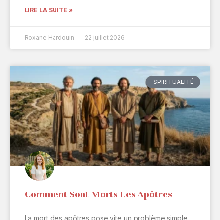
LIRE LA SUITE »
Roxane Hardouin
22 juillet 2026
SPIRITUALITÉ
Comment Sont Morts Les Apôtres
La mort des apôtres pose vite un problème simple.