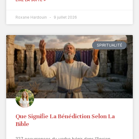
Roxane Hardouin
9 juillet 2026
SPIRITUALITÉ
Que Signifie La Bénédiction Selon La
Bible
327 occurrences du verbe bénir dans l’Ancien