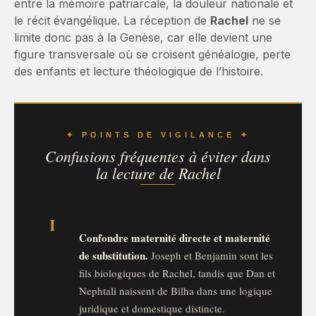
entre la mémoire patriarcale, la douleur nationale et
le récit évangélique. La réception de
Rachel
ne se
limite donc pas à la Genèse, car elle devient une
figure transversale où se croisent généalogie, perte
des enfants et lecture théologique de l’histoire.
✦ POINTS DE VIGILANCE ✦
Confusions fréquentes à éviter dans
la lecture de Rachel
I
Confondre maternité directe et maternité
de substitution.
Joseph et Benjamin sont les
fils biologiques de Rachel, tandis que Dan et
Nephtali naissent de Bilha dans une logique
juridique et domestique distincte.