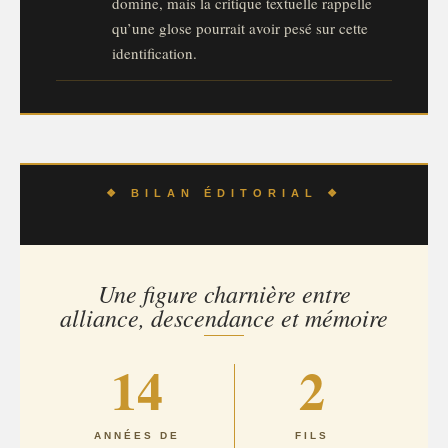
domine, mais la critique textuelle rappelle
qu’une glose pourrait avoir pesé sur cette
identification.
❖ BILAN ÉDITORIAL ❖
Une figure charnière entre
alliance, descendance et mémoire
14
2
ANNÉES DE
FILS