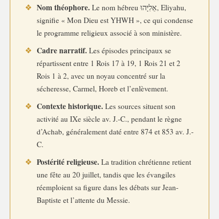
Nom théophore.
❖
Le nom hébreu אֵלִיָּהוּ, Eliyahu,
signifie « Mon Dieu est YHWH », ce qui condense
le programme religieux associé à son ministère.
Cadre narratif.
❖
Les épisodes principaux se
répartissent entre 1 Rois 17 à 19, 1 Rois 21 et 2
Rois 1 à 2, avec un noyau concentré sur la
sécheresse, Carmel, Horeb et l’enlèvement.
Contexte historique.
❖
Les sources situent son
activité au IXe siècle av. J.-C., pendant le règne
d’Achab, généralement daté entre 874 et 853 av. J.-
C.
Postérité religieuse.
❖
La tradition chrétienne retient
une fête au 20 juillet, tandis que les évangiles
réemploient sa figure dans les débats sur Jean-
Baptiste et l’attente du Messie.