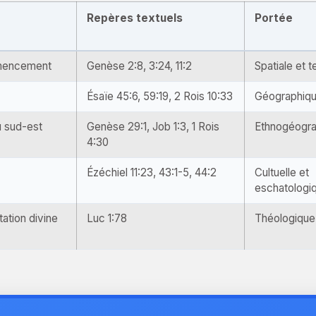
Repères textuels
Portée
mmencement
Genèse 2:8, 3:24, 11:2
Spatiale et 
Ésaïe 45:6, 59:19, 2 Rois 10:33
Géographiq
u sud-est
Genèse 29:1, Job 1:3, 1 Rois
Ethnogéogra
4:30
Ézéchiel 11:23, 43:1-5, 44:2
Cultuelle et
eschatologi
tation divine
Luc 1:78
Théologique