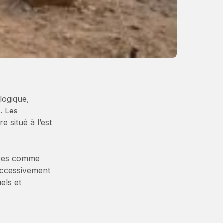
logique,
. Les
e situé à l’est
res comme
successivement
els et