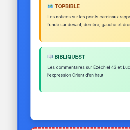
TOPBIBLE
Les notices sur les points cardinaux rapp
fondé sur devant, derrière, gauche et dro
BIBLIQUEST
Les commentaires sur Ézéchiel 43 et Luc 1:7
l’expression Orient d’en haut