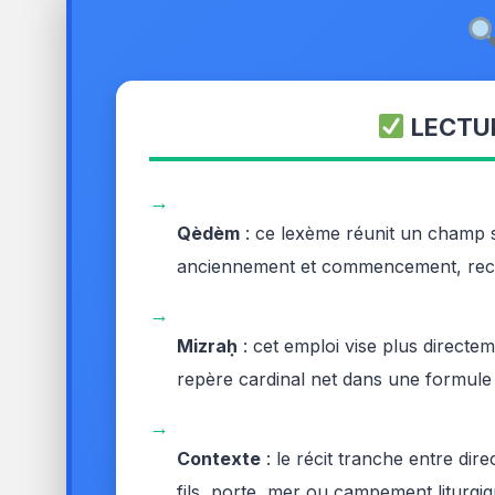
LECTUR
→
Qèdèm
: ce lexème réunit un champ sé
anciennement et commencement, re
→
Mizraḥ
: cet emploi vise plus directe
repère cardinal net dans une formul
→
Contexte
: le récit tranche entre dir
fils, porte, mer ou campement liturgi