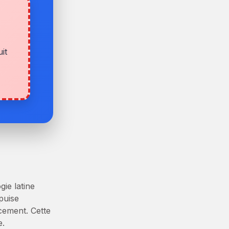
it
gie latine
puise
cement. Cette
e.