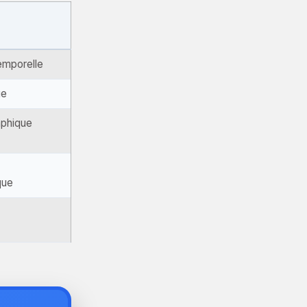
temporelle
ue
phique
que