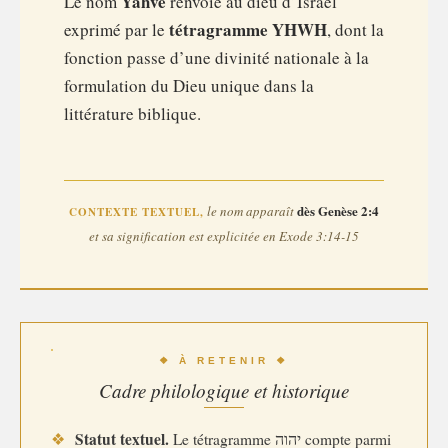
Yahvé
Le nom
renvoie au dieu d’Israël
tétragramme YHWH
exprimé par le
, dont la
fonction passe d’une divinité nationale à la
formulation du Dieu unique dans la
littérature biblique.
dès Genèse 2:4
le nom apparaît
CONTEXTE TEXTUEL,
et sa signification est explicitée en Exode 3:14-15
❖ À RETENIR ❖
Cadre philologique et historique
Statut textuel.
❖
Le tétragramme יהוה compte parmi