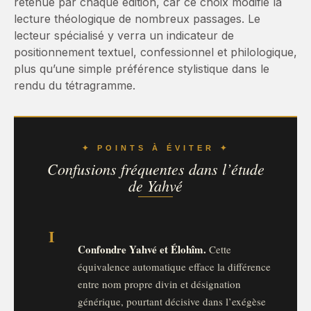
retenue par chaque édition, car ce choix modifie la
lecture théologique de nombreux passages. Le
lecteur spécialisé y verra un indicateur de
positionnement textuel, confessionnel et philologique,
plus qu’une simple préférence stylistique dans le
rendu du tétragramme.
✦ POINTS À ÉVITER ✦
Confusions fréquentes dans l’étude
de Yahvé
I
Confondre Yahvé et Élohîm.
Cette
équivalence automatique efface la différence
entre nom propre divin et désignation
générique, pourtant décisive dans l’exégèse