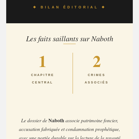
❖ BILAN ÉDITORIAL ❖
Les faits saillants sur Naboth
1
2
CHAPITRE
CRIMES
CENTRAL
ASSOCIÉS
Naboth
Le dossier de
associe patrimoine foncier,
accusation fabriquée et condamnation prophétique,
avec une portée durable sur la lecture de la royauté