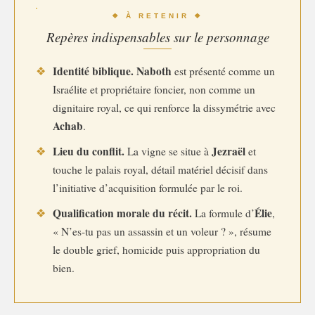
❖ À RETENIR ❖
Repères indispensables sur le personnage
Identité biblique.
Naboth
❖
est présenté comme un
Israélite et propriétaire foncier, non comme un
dignitaire royal, ce qui renforce la dissymétrie avec
Achab
.
Lieu du conflit.
Jezraël
❖
La vigne se situe à
et
touche le palais royal, détail matériel décisif dans
l’initiative d’acquisition formulée par le roi.
Qualification morale du récit.
Élie
❖
La formule d’
,
« N’es-tu pas un assassin et un voleur ? », résume
le double grief, homicide puis appropriation du
bien.